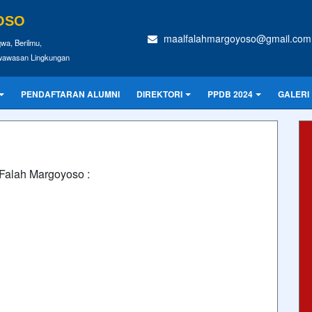
OSO
maalfalahmargoyoso@gmail.com
wa, Berilmu,
rwawasan Lingkungan
PENDAFTARAN ALUMNI
DIREKTORI
PPDB 2024
GALERI
 Falah Margoyoso :