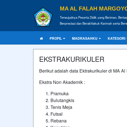
MA AL FALAH MARGOY
Terwujudnya Peserta Didik yang Beriman, Bertaq
Berprestasi dan Berakhlakuk Karimah serta Be
PROFIL
MADRASAHKU
KATEGORI
EKSTRAKURIKULER
Berikut adalah data Ektrakurikuler di MA Al
Ekstra Non Akademik :
Pramuka
Bulutangkis
Tenis Meja
Futsal
Rebana