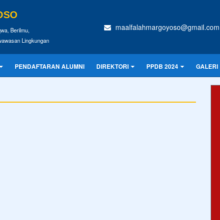
OSO
maalfalahmargoyoso@gmail.com
wa, Berilmu,
rwawasan Lingkungan
PENDAFTARAN ALUMNI
DIREKTORI
PPDB 2024
GALERI