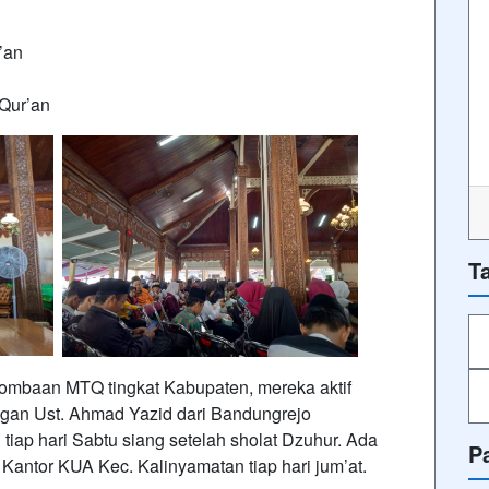
’an
Qur’an
T
lombaan MTQ tingkat Kabupaten, mereka aktif
n Ust. Ahmad Yazid dari Bandungrejo
tiap hari Sabtu siang setelah sholat Dzuhur. Ada
P
i Kantor KUA Kec. Kalinyamatan tiap hari jum’at.