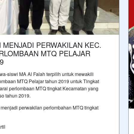
H MENJADI PERWAKILAN KEC.
ERLOMBAAN MTQ PELAJAR
9
wa-siswi MA Al Falah terpilih untuk mewakili
ombaan MTQ Pelajar tahun 2019 untuk Tingkat
arai perlombaan MTQ tingkat Kecamatan yang
so tahun 2019.
h menjadi perwakilan perlombahan MTQ tingkat
til