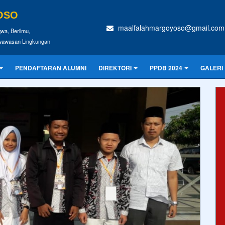
OSO
maalfalahmargoyoso@gmail.com
wa, Berilmu,
rwawasan Lingkungan
PENDAFTARAN ALUMNI
DIREKTORI
PPDB 2024
GALERI