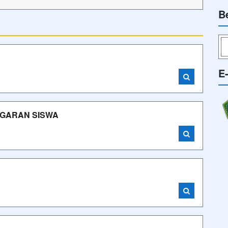
B
E
NGGARAN SISWA